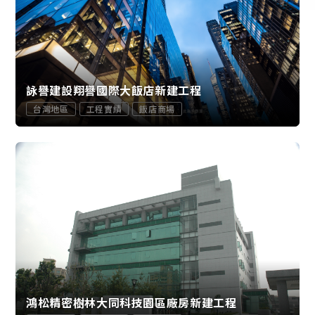
詠譽建設翔譽國際大飯店新建工程
台灣地區
工程實績
飯店商場
鴻松精密樹林大同科技園區廠房新建工程