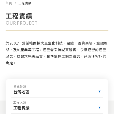
首頁
工程實績
工程實績
OUR PROJECT
於2001年營業範圍擴大至生化科技、醫療、百貨商場、金融總
部，及AI產業等工程，經營者秉持誠實踏實、永續經營的經營
理念，以追求完美品質、精準掌握工期為職志，已深獲客戶的
肯定。
地區分類
台灣地區
工程大類
工程實績