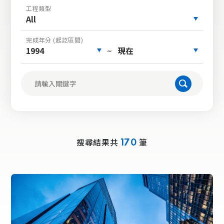
工程類型
All
完成年分 (起訖區間)
1994
現在
~
搜尋結果共
筆
170