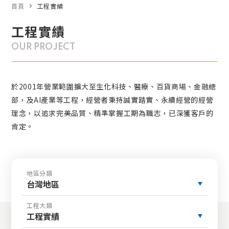
首頁
工程實績
工程實績
OUR PROJECT
於2001年營業範圍擴大至生化科技、醫療、百貨商場、金融總
部，及AI產業等工程，經營者秉持誠實踏實、永續經營的經營
理念，以追求完美品質、精準掌握工期為職志，已深獲客戶的
肯定。
地區分類
台灣地區
工程大類
工程實績