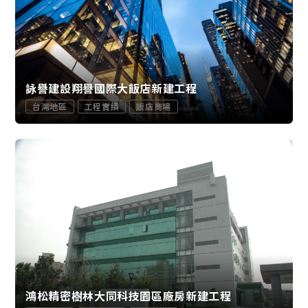
詠譽建設翔譽國際大飯店新建工程
台灣地區
工程實績
飯店商場
鴻松精密樹林大同科技園區廠房新建工程