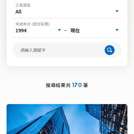
工程類型
All
完成年分 (起訖區間)
1994
現在
~
搜尋結果共
筆
170