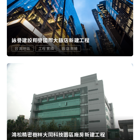
詠譽建設翔譽國際大飯店新建工程
台灣地區
工程實績
飯店商場
鴻松精密樹林大同科技園區廠房新建工程