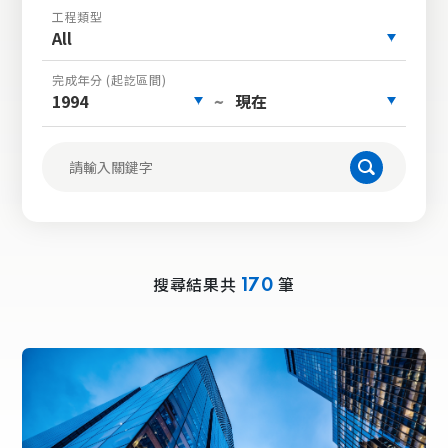
工程類型
All
完成年分 (起訖區間)
1994
現在
~
搜尋結果共
筆
170