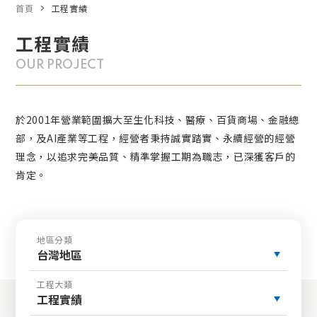
首頁
工程實績
工程實績
OUR PROJECT
於2001年營業範圍擴大至生化科技、醫療、百貨商場、金融總
部，及AI產業等工程，經營者秉持誠實踏實、永續經營的經營
理念，以追求完美品質、精準掌握工期為職志，已深獲客戶的
肯定。
地區分類
台灣地區
工程大類
工程實績