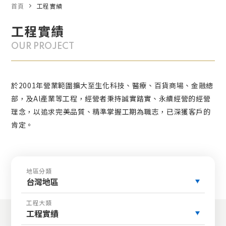
首頁
工程實績
工程實績
OUR PROJECT
於2001年營業範圍擴大至生化科技、醫療、百貨商場、金融總
部，及AI產業等工程，經營者秉持誠實踏實、永續經營的經營
理念，以追求完美品質、精準掌握工期為職志，已深獲客戶的
肯定。
地區分類
台灣地區
工程大類
工程實績