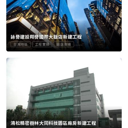
詠譽建設翔譽國際大飯店新建工程
台灣地區
工程實績
飯店商場
鴻松精密樹林大同科技園區廠房新建工程