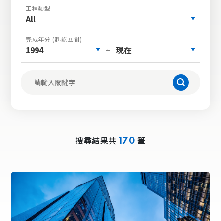
工程類型
All
完成年分 (起訖區間)
1994
現在
~
搜尋結果共
筆
170