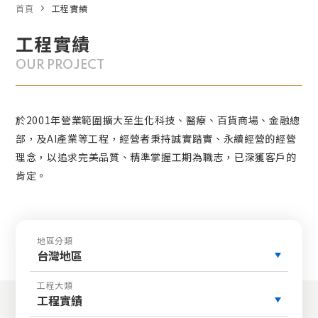
首頁
工程實績
工程實績
OUR PROJECT
於2001年營業範圍擴大至生化科技、醫療、百貨商場、金融總
部，及AI產業等工程，經營者秉持誠實踏實、永續經營的經營
理念，以追求完美品質、精準掌握工期為職志，已深獲客戶的
肯定。
地區分類
台灣地區
工程大類
工程實績