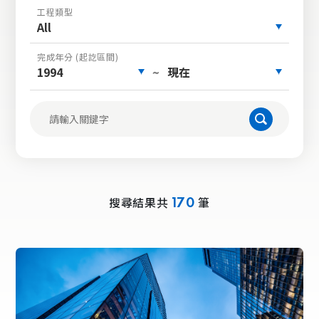
工程類型
All
完成年分 (起訖區間)
1994
現在
~
搜尋結果共
筆
170