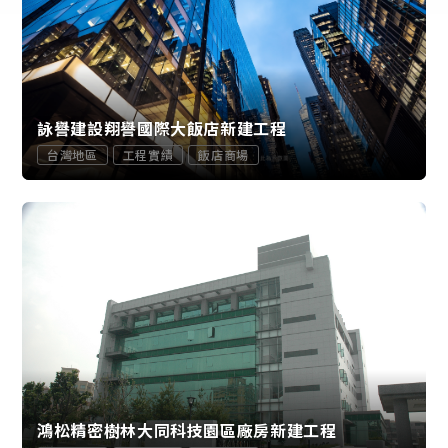
詠譽建設翔譽國際大飯店新建工程
台灣地區
工程實績
飯店商場
鴻松精密樹林大同科技園區廠房新建工程