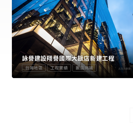
詠譽建設翔譽國際大飯店新建工程
台灣地區
工程實績
飯店商場