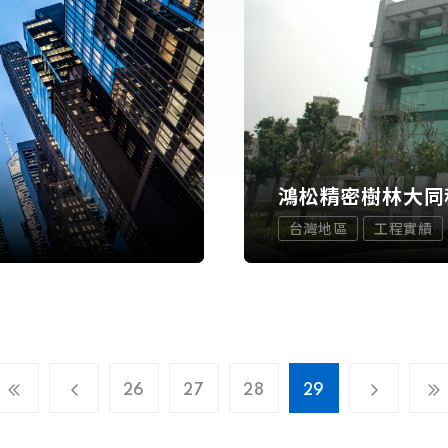
鴻松精密樹林大同
台灣地區
工程實績
26
27
28
29