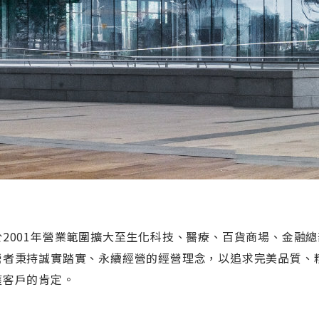
於2001年營業範圍擴大至生化科技、醫療、百貨商場、金融總
營者秉持誠實踏實、永續經營的經營理念，以追求完美品質、
獲客戶的肯定。