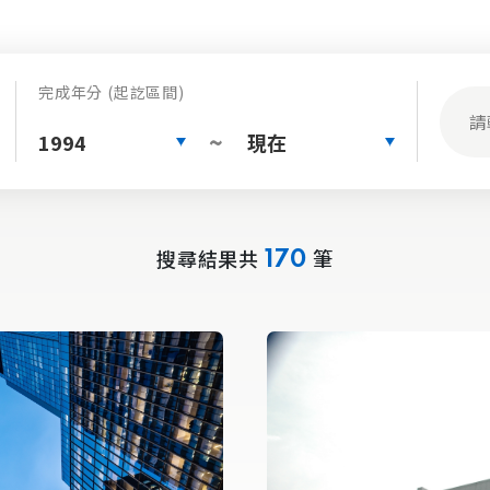
完成年分 (起訖區間)
1994
現在
~
搜尋結果共
筆
170