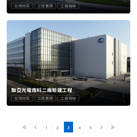
台灣地區
工程實績
工廠廠辦
聯亞光電南科二廠新建工程
台灣地區
工程實績
工廠廠辦
1
2
3
4
5