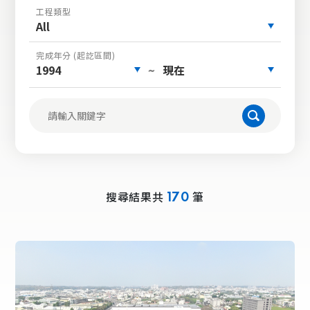
工程類型
All
完成年分 (起訖區間)
1994
現在
~
搜尋結果共
筆
170