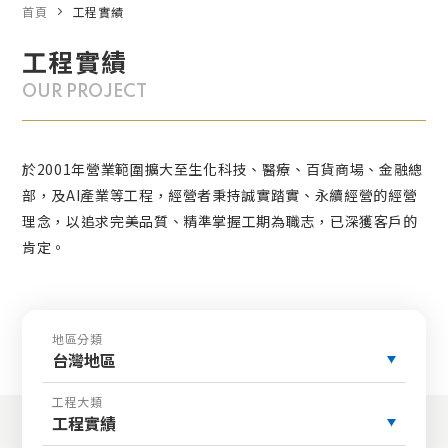
首頁
工程實績
工程實績
OUR PROJECT
於2001年營業範圍擴大至生化科技、醫療、百貨商場、金融總
部，及AI產業等工程，經營者秉持誠實踏實、永續經營的經營
理念，以追求完美品質、精準掌握工期為職志，已深獲客戶的
肯定。
地區分類
台灣地區
工程大類
工程實績