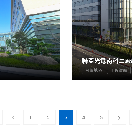
）
聯亞光電南科二廠
台灣地區
工程實績
1
2
3
4
5