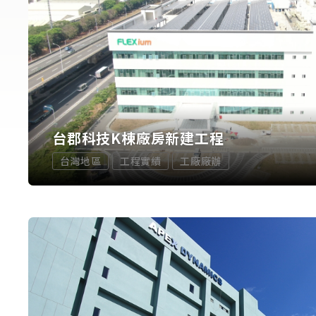
台郡科技K棟廠房新建工程
台灣地區
工程實績
工廠廠辦