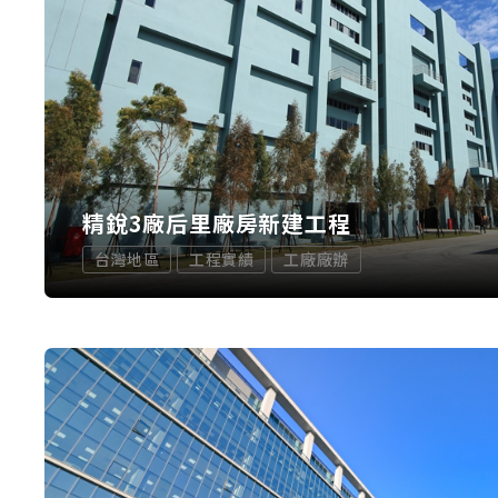
精銳3廠后里廠房新建工程
台灣地區
工程實績
工廠廠辦