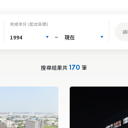
完成年分 (起訖區間)
1994
現在
~
搜尋結果共
筆
170