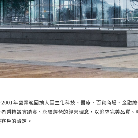
於2001年營業範圍擴大至生化科技、醫療、百貨商場、金融總
營者秉持誠實踏實、永續經營的經營理念，以追求完美品質、
獲客戶的肯定。