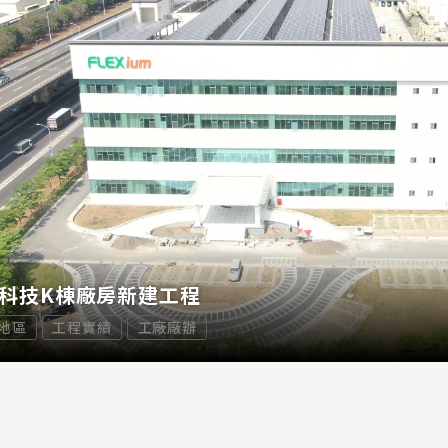
科技K棟廠房新建工程
地區
工程實績
工廠廠辦