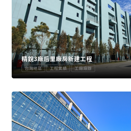
精銳3廠后里廠房新建工程
台灣地區
工程實績
工廠廠辦