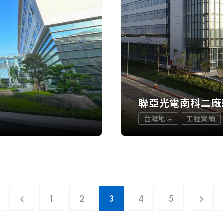
）
聯亞光電南科二廠
台灣地區
工程實績
1
2
3
4
5