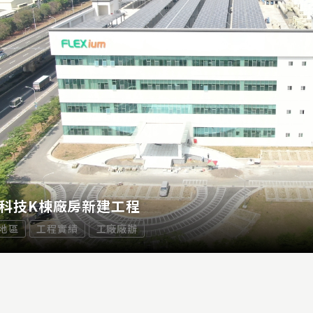
科技K棟廠房新建工程
地區
工程實績
工廠廠辦