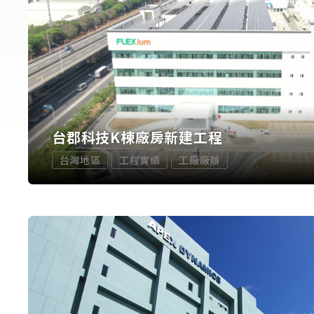
台郡科技K棟廠房新建工程
台灣地區
工程實績
工廠廠辦