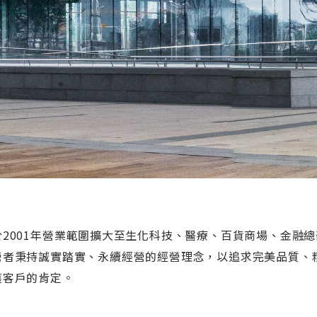
於2001年營業範圍擴大至生化科技、醫療、百貨商場、金融總
營者秉持誠實踏實、永續經營的經營理念，以追求完美品質、
獲客戶的肯定。