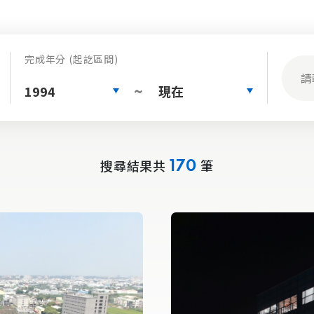
完成年分 (起訖區間)
1994
現在
~
搜尋結果共
筆
170