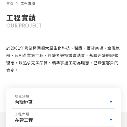
首頁
工程實績
工程實績
OUR PROJECT
於2001年營業範圍擴大至生化科技、醫療、百貨商場、金融總
部，及AI產業等工程，經營者秉持誠實踏實、永續經營的經營
理念，以追求完美品質、精準掌握工期為職志，已深獲客戶的
肯定。
地區分類
台灣地區
工程大類
在建工程