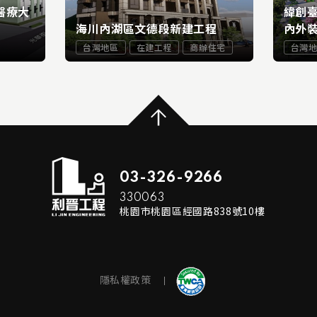
醫療大
緯創
海川內湖區文德段新建工程
內外裝
台灣地區
在建工程
商辦住宅
台灣
...
...
RE
READ MORE
03-326-9266
330063
桃園市桃園區經國路838號10樓
隱私權政策