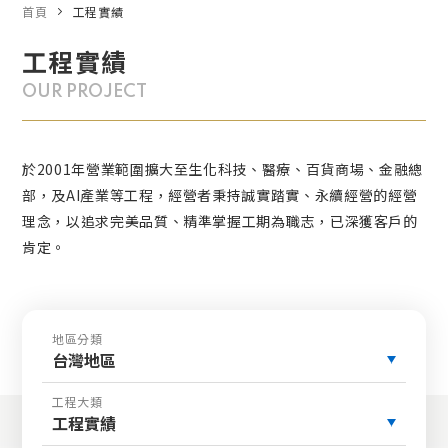
首頁
工程實績
工程實績
OUR PROJECT
於2001年營業範圍擴大至生化科技、醫療、百貨商場、金融總
部，及AI產業等工程，經營者秉持誠實踏實、永續經營的經營
理念，以追求完美品質、精準掌握工期為職志，已深獲客戶的
肯定。
地區分類
台灣地區
工程大類
工程實績