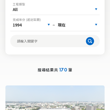
工程類型
All
完成年分 (起訖區間)
1994
現在
~
搜尋結果共
筆
170