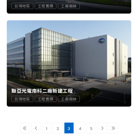
台灣地區
工程實績
工廠廠辦
聯亞光電南科二廠新建工程
台灣地區
工程實績
工廠廠辦
1
2
3
4
5