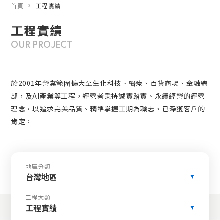
首頁
工程實績
工程實績
OUR PROJECT
於2001年營業範圍擴大至生化科技、醫療、百貨商場、金融總
部，及AI產業等工程，經營者秉持誠實踏實、永續經營的經營
理念，以追求完美品質、精準掌握工期為職志，已深獲客戶的
肯定。
地區分類
台灣地區
工程大類
工程實績