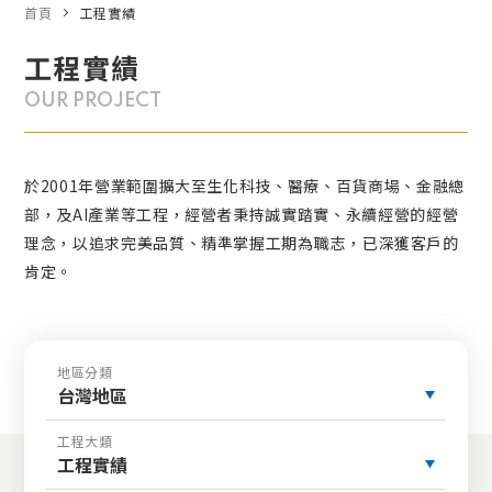
首頁
工程實績
工程實績
OUR PROJECT
於2001年營業範圍擴大至生化科技、醫療、百貨商場、金融總
部，及AI產業等工程，經營者秉持誠實踏實、永續經營的經營
理念，以追求完美品質、精準掌握工期為職志，已深獲客戶的
肯定。
地區分類
台灣地區
工程大類
工程實績