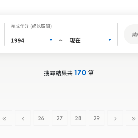
完成年分 (起訖區間)
1994
現在
~
搜尋結果共
筆
170
26
27
28
29