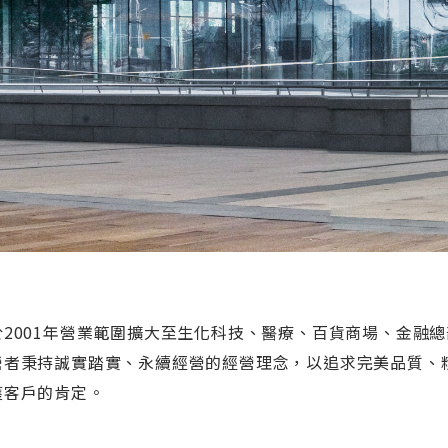
於2001年營業範圍擴大至生化科技、醫療、百貨商場、金融總
營者秉持誠實踏實、永續經營的經營理念，以追求完美品質、
獲客戶的肯定。