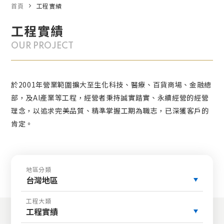
首頁
工程實績
工程實績
OUR PROJECT
於2001年營業範圍擴大至生化科技、醫療、百貨商場、金融總
部，及AI產業等工程，經營者秉持誠實踏實、永續經營的經營
理念，以追求完美品質、精準掌握工期為職志，已深獲客戶的
肯定。
地區分類
台灣地區
工程大類
工程實績