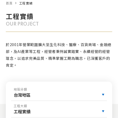
首頁
工程實績
工程實績
OUR PROJECT
於2001年營業範圍擴大至生化科技、醫療、百貨商場、金融總
部，及AI產業等工程，經營者秉持誠實踏實、永續經營的經營
理念，以追求完美品質、精準掌握工期為職志，已深獲客戶的
肯定。
地區分類
台灣地區
工程大類
工程實績