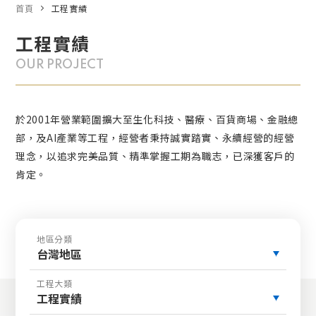
首頁
工程實績
工程實績
OUR PROJECT
於2001年營業範圍擴大至生化科技、醫療、百貨商場、金融總
部，及AI產業等工程，經營者秉持誠實踏實、永續經營的經營
理念，以追求完美品質、精準掌握工期為職志，已深獲客戶的
肯定。
地區分類
台灣地區
工程大類
工程實績