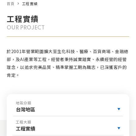
首頁
工程實績
工程實績
OUR PROJECT
於2001年營業範圍擴大至生化科技、醫療、百貨商場、金融總
部，及AI產業等工程，經營者秉持誠實踏實、永續經營的經營
理念，以追求完美品質、精準掌握工期為職志，已深獲客戶的
肯定。
地區分類
台灣地區
工程大類
工程實績