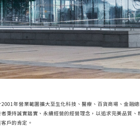
於2001年營業範圍擴大至生化科技、醫療、百貨商場、金融總
營者秉持誠實踏實、永續經營的經營理念，以追求完美品質、
獲客戶的肯定。