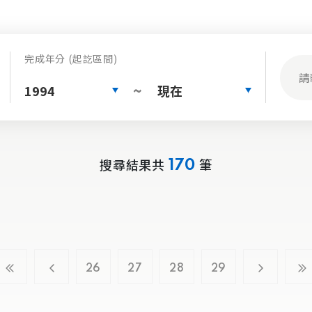
完成年分 (起訖區間)
1994
現在
~
搜尋結果共
筆
170
26
27
28
29