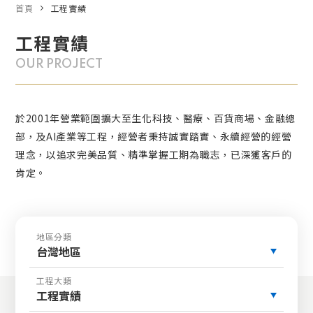
首頁
工程實績
工程實績
OUR PROJECT
於2001年營業範圍擴大至生化科技、醫療、百貨商場、金融總
部，及AI產業等工程，經營者秉持誠實踏實、永續經營的經營
理念，以追求完美品質、精準掌握工期為職志，已深獲客戶的
肯定。
地區分類
台灣地區
工程大類
工程實績