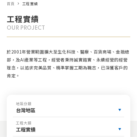
首頁
工程實績
工程實績
OUR PROJECT
於2001年營業範圍擴大至生化科技、醫療、百貨商場、金融總
部，及AI產業等工程，經營者秉持誠實踏實、永續經營的經營
理念，以追求完美品質、精準掌握工期為職志，已深獲客戶的
肯定。
地區分類
台灣地區
工程大類
工程實績