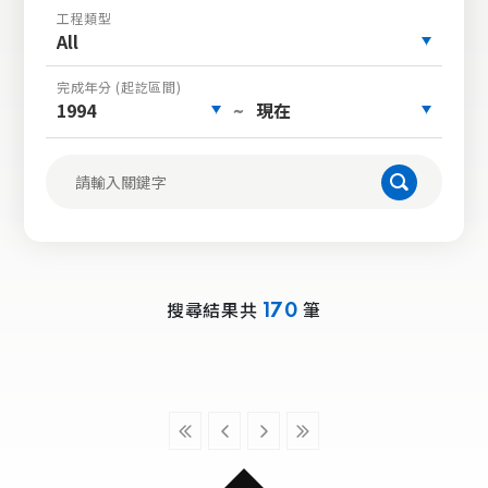
工程類型
All
完成年分 (起訖區間)
1994
現在
~
搜尋結果共
筆
170