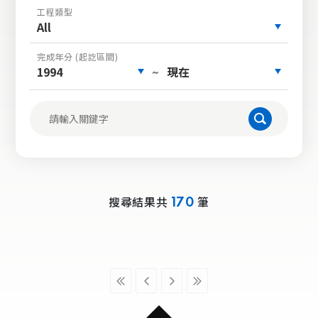
工程類型
All
完成年分 (起訖區間)
1994
現在
~
搜尋結果共
筆
170