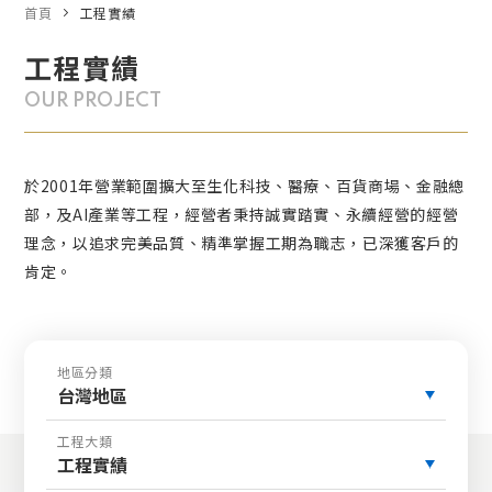
首頁
工程實績
工程實績
OUR PROJECT
於2001年營業範圍擴大至生化科技、醫療、百貨商場、金融總
部，及AI產業等工程，經營者秉持誠實踏實、永續經營的經營
理念，以追求完美品質、精準掌握工期為職志，已深獲客戶的
肯定。
地區分類
台灣地區
工程大類
工程實績