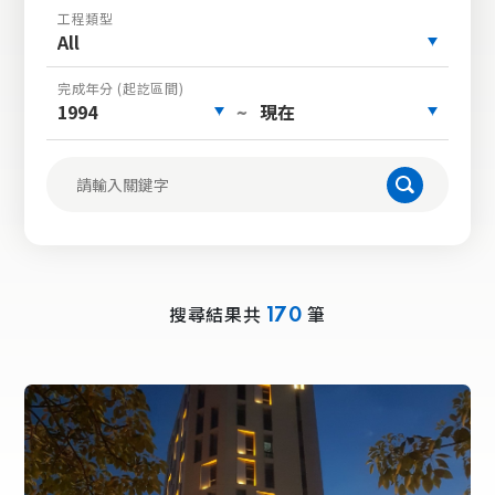
工程類型
All
完成年分 (起訖區間)
1994
現在
~
搜尋結果共
筆
170