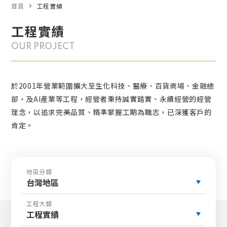
首頁
工程實績
工程實績
OUR PROJECT
於2001年營業範圍擴大至生化科技、醫療、百貨商場、金融總
部，及AI產業等工程，經營者秉持誠實踏實、永續經營的經營
理念，以追求完美品質、精準掌握工期為職志，已深獲客戶的
肯定。
地區分類
台灣地區
工程大類
工程實績