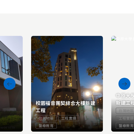
中原大
新建工
校園褔音團契綜合大樓新建
工程
台灣地區
台灣地區
工程實績
工程實績
醫療教育
醫療教育