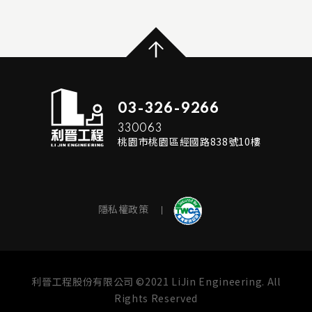
...
...
MORE
READ MORE
RE
03-326-9266
330063
桃園市桃園區經國路838號10樓
隱私權政策
利晉工程股份有限公司 ©2021 LiJin Engineering. All
Rights Reserved