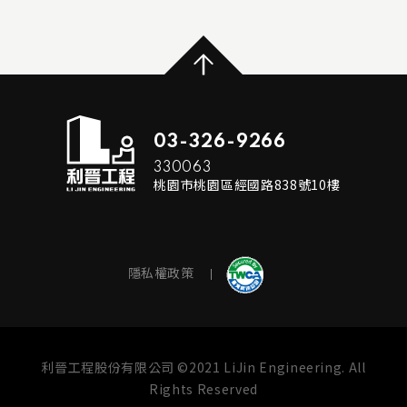
...
...
MORE
READ MORE
RE
03-326-9266
330063
桃園市桃園區經國路838號10樓
隱私權政策
利晉工程股份有限公司 ©2021 LiJin Engineering. All
Rights Reserved