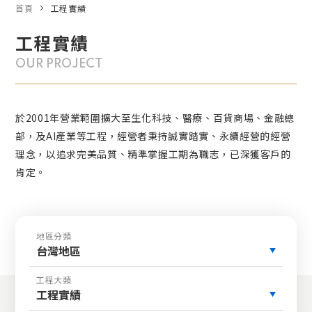
首頁
工程實績
工程實績
OUR PROJECT
於2001年營業範圍擴大至生化科技、醫療、百貨商場、金融總
部，及AI產業等工程，經營者秉持誠實踏實、永續經營的經營
理念，以追求完美品質、精準掌握工期為職志，已深獲客戶的
肯定。
地區分類
台灣地區
工程大類
工程實績