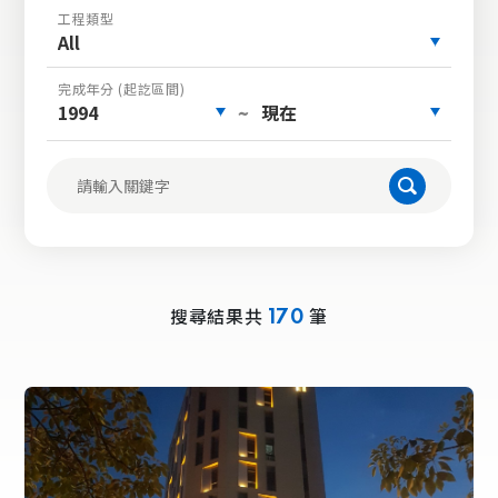
工程類型
All
完成年分 (起訖區間)
1994
現在
~
搜尋結果共
筆
170