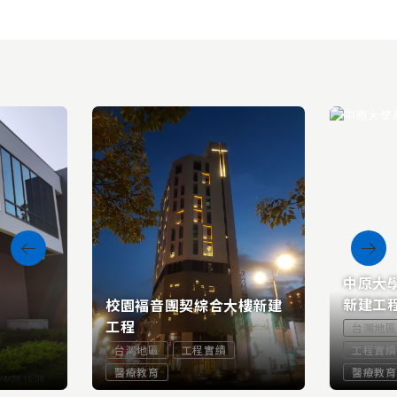
中原大
新建工
校園褔音團契綜合大樓新建
工程
台灣地區
台灣地區
工程實績
工程實績
醫療教育
醫療教育