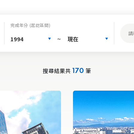
完成年分 (起訖區間)
1994
現在
~
搜尋結果共
筆
170