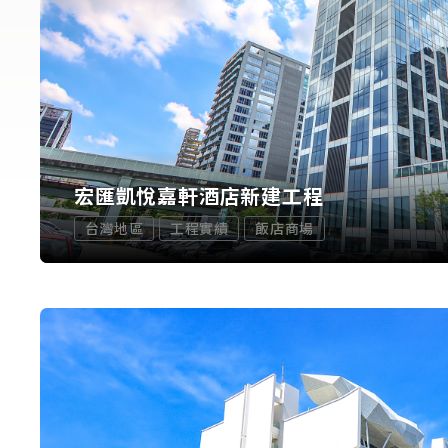
宏匯凱悅嘉軒酒店新建工程
台灣地區
工程實績
飯店商場