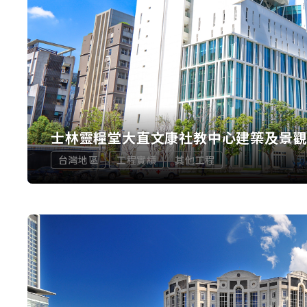
士林靈糧堂大直文康社教中心建築及景
台灣地區
工程實績
其他工程