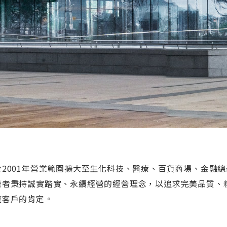
於2001年營業範圍擴大至生化科技、醫療、百貨商場、金融總
營者秉持誠實踏實、永續經營的經營理念，以追求完美品質、
獲客戶的肯定。