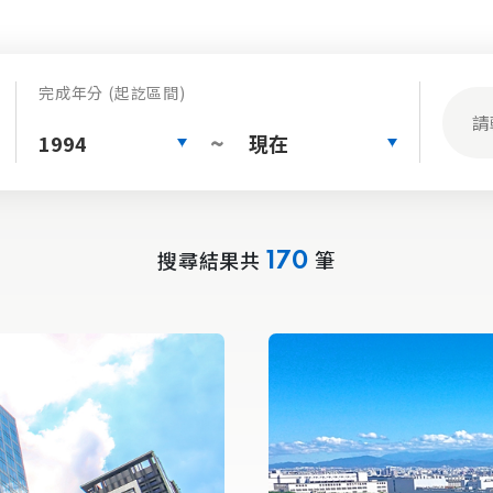
完成年分 (起訖區間)
1994
現在
~
搜尋結果共
筆
170