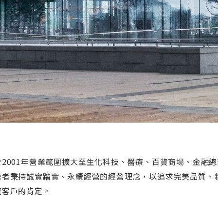
於2001年營業範圍擴大至生化科技、醫療、百貨商場、金融總
營者秉持誠實踏實、永續經營的經營理念，以追求完美品質、
獲客戶的肯定。