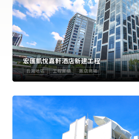
宏匯凱悅嘉軒酒店新建工程
台灣地區
工程實績
飯店商場