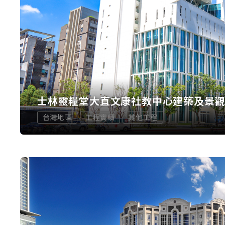
士林靈糧堂大直文康社教中心建築及景
台灣地區
工程實績
其他工程