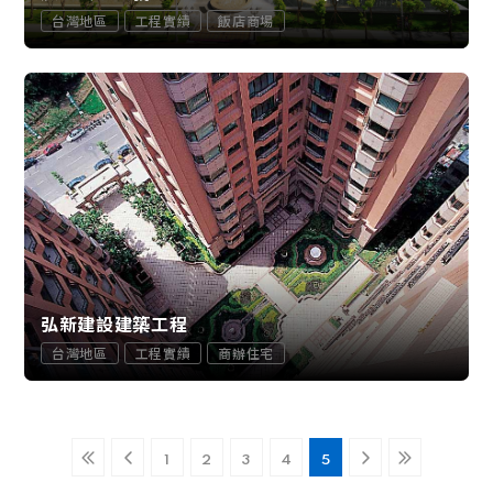
台灣地區
工程實績
飯店商場
弘新建設建築工程
台灣地區
工程實績
商辦住宅
1
2
3
4
5