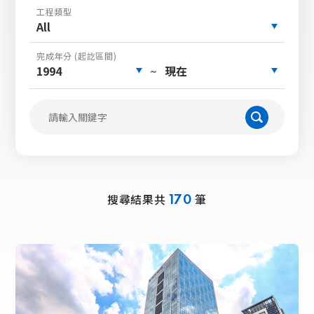
工程類型
All
完成年分 (起訖區間)
1994
現在
~
搜尋結果共
筆
170