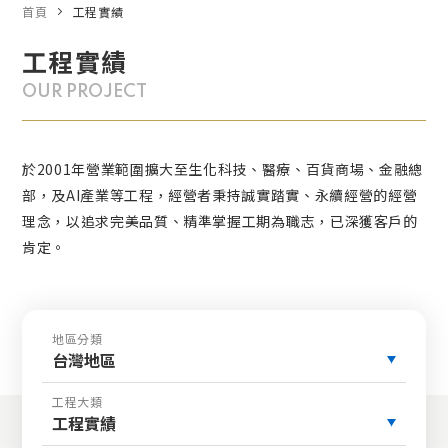
首頁
工程實績
工程實績
OUR PROJECT
於2001年營業範圍擴大至生化科技、醫療、百貨商場、金融總
部，及AI產業等工程，經營者秉持誠實踏實、永續經營的經營
理念，以追求完美品質、精準掌握工期為職志，已深獲客戶的
肯定。
地區分類
台灣地區
工程大類
工程實績