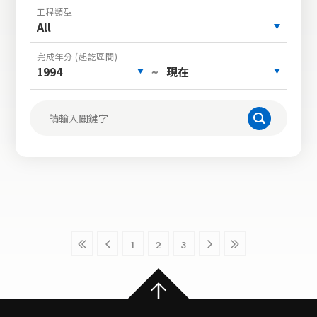
工程類型
All
完成年分 (起訖區間)
1994
現在
~
1
2
3