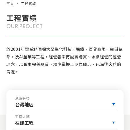
首頁
工程實績
工程實績
OUR PROJECT
於2001年營業範圍擴大至生化科技、醫療、百貨商場、金融總
部，及AI產業等工程，經營者秉持誠實踏實、永續經營的經營
理念，以追求完美品質、精準掌握工期為職志，已深獲客戶的
肯定。
地區分類
台灣地區
工程大類
在建工程