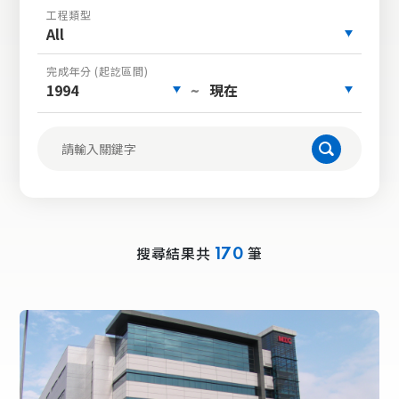
工程類型
All
完成年分 (起訖區間)
1994
現在
~
搜尋結果共
筆
170