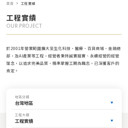
首頁
工程實績
工程實績
OUR PROJECT
於2001年營業範圍擴大至生化科技、醫療、百貨商場、金融總
部，及AI產業等工程，經營者秉持誠實踏實、永續經營的經營
理念，以追求完美品質、精準掌握工期為職志，已深獲客戶的
肯定。
地區分類
台灣地區
工程大類
工程實績