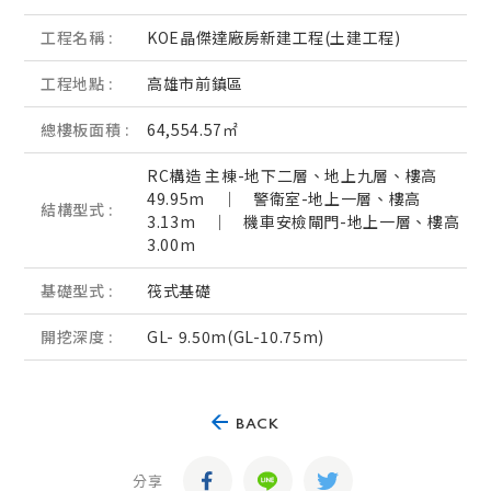
工程名稱 :
KOE晶傑達廠房新建工程(土建工程)
工程地點 :
高雄市前鎮區
總樓板面積 :
64,554.57㎡
RC構造 主棟-地下二層、地上九層、樓高
49.95m ｜ 警衛室-地上一層、樓高
結構型式 :
3.13m ｜ 機車安檢閘門-地上一層、樓高
3.00m
基礎型式 :
筏式基礎
開挖深度 :
GL- 9.50m(GL-10.75m)
BACK
分享