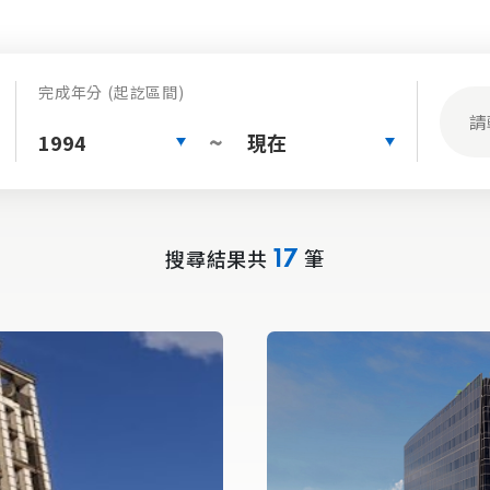
完成年分 (起訖區間)
1994
現在
~
搜尋結果共
筆
17