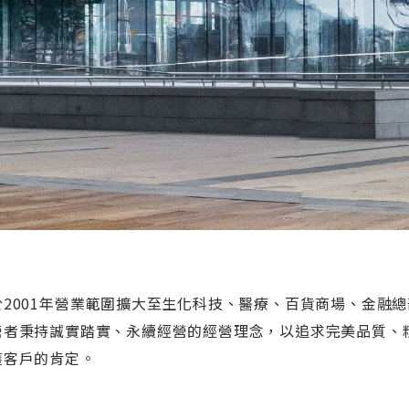
於2001年營業範圍擴大至生化科技、醫療、百貨商場、金融總
營者秉持誠實踏實、永續經營的經營理念，以追求完美品質、
獲客戶的肯定。