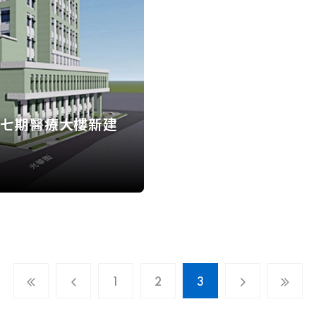
院七期醫療大樓新建
1
2
3