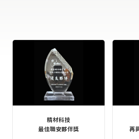
精材科技
最佳職安夥伴獎
再