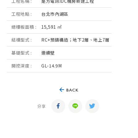
工程名稱 :
是方電訊IDC機房新建工程
工程地點 :
台北市內湖區
總樓板面積 :
15,591 ㎡
結構型式 :
RC+預鑄構造；地下2層、地上7層
基礎型式 :
連續壁
開挖深度 :
GL-14.9M
BACK
分享