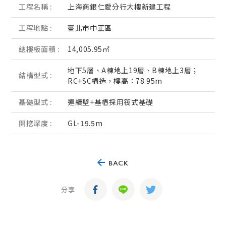
工程名稱 :
上海商銀仁愛分行大樓新建工程
工程地點 :
臺北市中正區
總樓板面積 :
14,005.95㎡
地下5層、A棟地上19層、B棟地上3層；
結構型式 :
RC+SC構造，樓高：78.95m
基礎型式 :
連續壁+基樁採用筏式基礎
開挖深度 :
GL-19.5m
BACK
分享