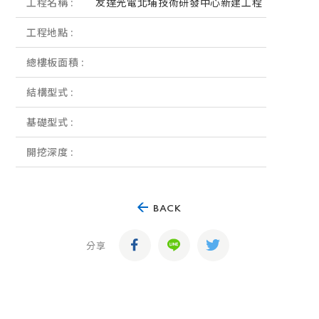
工程名稱 :
友達光電北埔技術研發中心新建工程
工程地點 :
總樓板面積 :
結構型式 :
基礎型式 :
開挖深度 :
BACK
分享