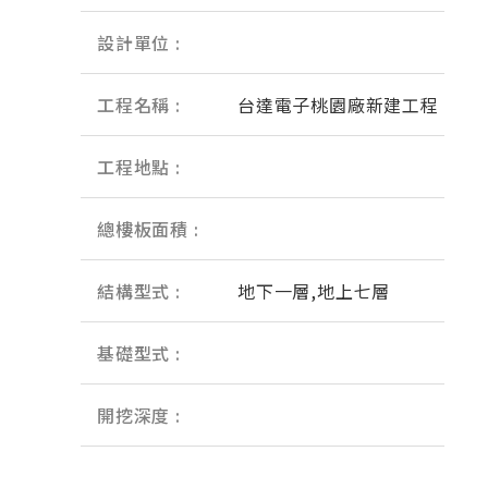
設計單位 :
工程名稱 :
台達電子桃園廠新建工程
工程地點 :
總樓板面積 :
結構型式 :
地下一層,地上七層
基礎型式 :
開挖深度 :