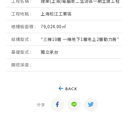
工程名稱 :
達業(上海)電腦第二生活區一期土建工程
工程地點 :
上海松江工業區
總樓板面積 :
79,024.00㎡
結構型式 :
"三棟10層 一棟地下1層地上2層動力房"
基礎型式 :
獨立承台
開挖深度 :
BACK
分享