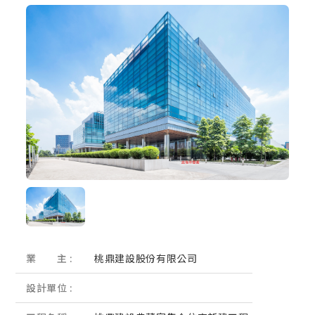
業 主 :
桃鼎建設股份有限公司
設計單位 :