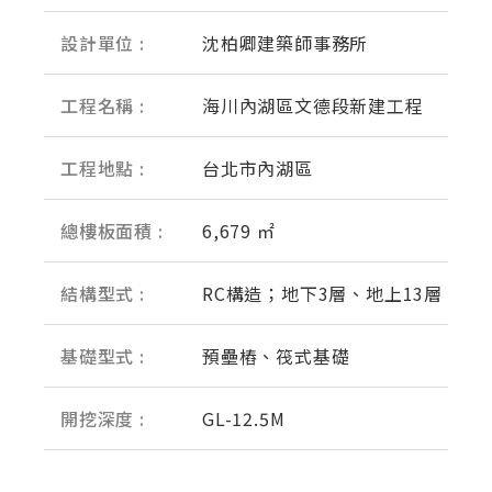
設計單位 :
沈柏卿建築師事務所
工程名稱 :
海川內湖區文德段新建工程
工程地點 :
台北市內湖區
總樓板面積 :
6,679 ㎡
結構型式 :
RC構造；地下3層、地上13層
基礎型式 :
預壘樁、筏式基礎
開挖深度 :
GL-12.5M