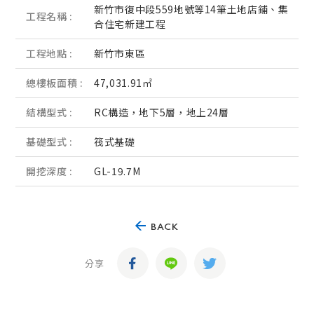
新竹市復中段559地號等14筆土地店鋪、集
工程名稱 :
合住宅新建工程
工程地點 :
新竹市東區
總樓板面積 :
47,031.91㎡
結構型式 :
RC構造，地下5層，地上24層
基礎型式 :
筏式基礎
開挖深度 :
GL-19.7M
BACK
分享