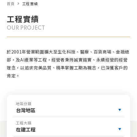
首頁
工程實績
工程實績
OUR PROJECT
於2001年營業範圍擴大至生化科技、醫療、百貨商場、金融總
部，及AI產業等工程，經營者秉持誠實踏實、永續經營的經營
理念，以追求完美品質、精準掌握工期為職志，已深獲客戶的
肯定。
地區分類
台灣地區
工程大類
在建工程