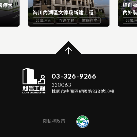
醫療大
緯創
海川內湖區文德段新建工程
內外裝
台灣地區
在建工程
商辦住宅
台灣
...
...
RE
READ MORE
03-326-9266
330063
桃園市桃園區經國路838號10樓
隱私權政策